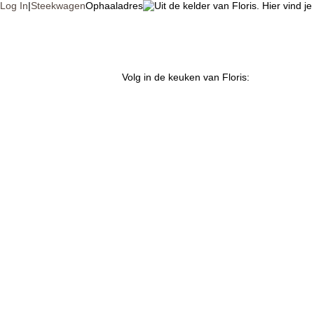
Log In
|
Steekwagen
Ophaaladres
Volg in de keuken van Floris:
In de keuken v