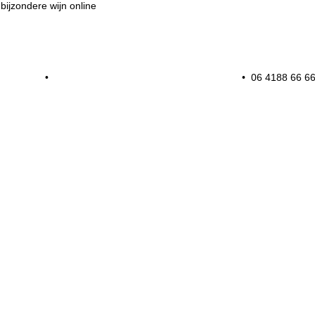
an Floris
•
Honingerdijk 259 • 3063 AM Rotterdam
• 06 4188 66 6